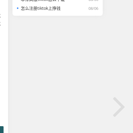
怎么注册tiktok上挣钱
08/06
武
武