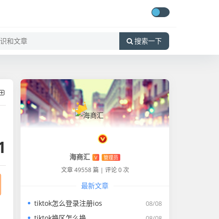
搜索一下
1
海商汇
V
管理员
文章 49558 篇
|
评论 0 次
最新文章
tiktok怎么登录注册ios
08/08
tiktok换区怎么换
08/08