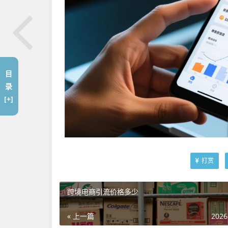
目
录
[+]
打赏
跨境电商引流价格多少
« 上一篇
2026