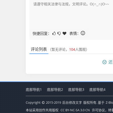
快捷回复：
表情：
评论列表
（暂无评论，
104
人围观）
还
底部导航1
底部导航2
底部导航3
底部导航4
Copyright
2015-2019
后台修改文字
版权所有. 基于
Z-Bl
本站采用创作共用版权
CC BY-NC-SA 3.0 CN
许可协议，转