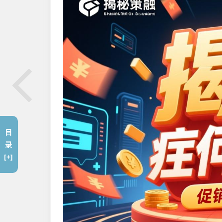
目
录
[+]