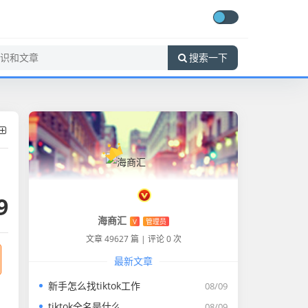
搜索一下
9
海商汇
V
管理员
文章 49627 篇
|
评论 0 次
最新文章
新手怎么找tiktok工作
08/09
tiktok全名是什么
08/09