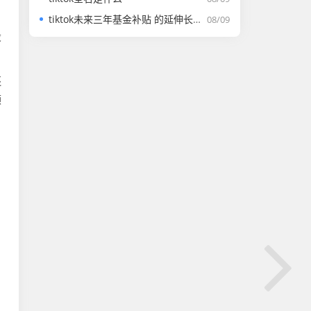
tiktok未来三年基金补贴 的延伸长尾关键词有哪些
08/09
设
还
领