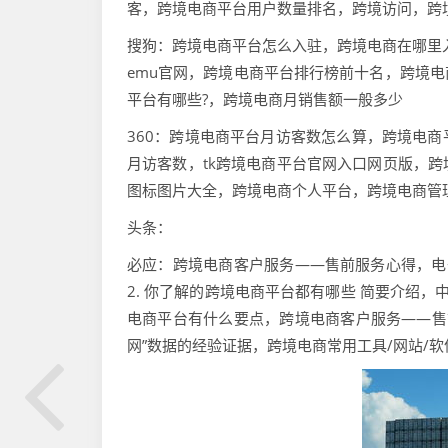
客，跨境电商平台用户数量排名，跨境访问，跨
搜狗：跨境电商平台怎么入驻，跨境电商在哪里
emu官网，跨境电商平台排行榜前十名，跨境
平台有哪些?，跨境电商月销售额一般多少
360：跨境电商平台月访客数怎么算，跨境电
月访客数，tk跨境电商平台官网入口网页版，
图标图片大全，跨境电商个人平台，跨境电商管
头条：
必应：跨境电商客户服务——售前服务心得，电子
2. 你了解的跨境电商平台都有哪些 简要介绍，
电商平台有什么要点，跨境电商客户服务——售
网”数据的经验证据，跨境电商常用工具/网站/软件，