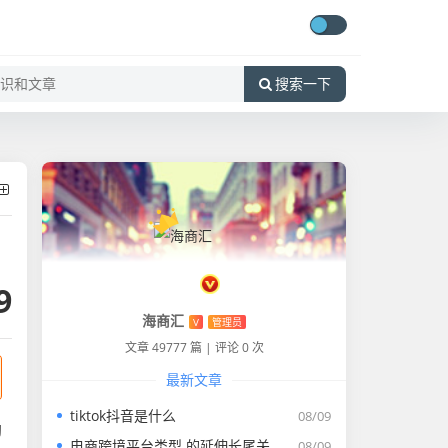
搜索一下
9
海商汇
V
管理员
文章 49777 篇
|
评论 0 次
最新文章
tiktok抖音是什么
08/09
淘
电商跨境平台类型 的延伸长尾关键词有什么
08/09