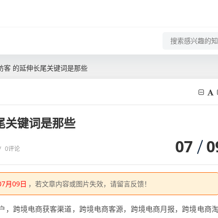
访客 的延伸长尾关键词是那些
尾关键词是那些
07
0
/
0评论
07月09日
，若文章内容或图片失效，请留言反馈！
户，跨境电商获客渠道，跨境电商客源，跨境电商月报，跨境电商