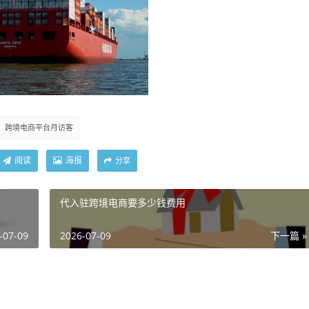
跨境电商平台月访客
阅读
海报
分享
代入驻跨境电商要多少钱费用
-07-09
2026-07-09
下一篇 »