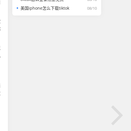
商
美国iphone怎么下载tiktok
08/10
做
哪
境
电
来
教