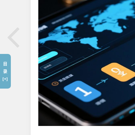
目
录
[+]