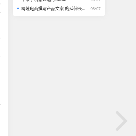
卖
跨境电商撰写产品文案 的延伸长尾关键词有哪些
08/07
境
和
跨
商
驻
，
价