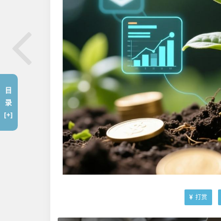
目
录
[+]
打赏