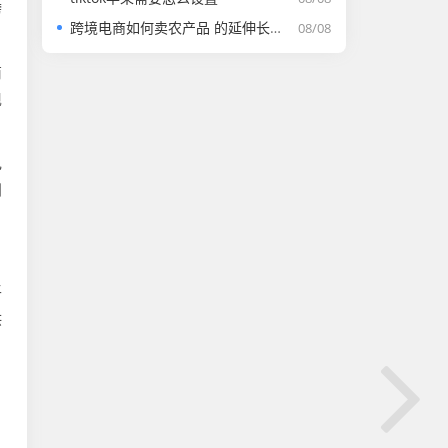
跨
跨境电商如何卖农产品 的延伸长尾关键词有什么
08/08
商
现
电
到
平
供