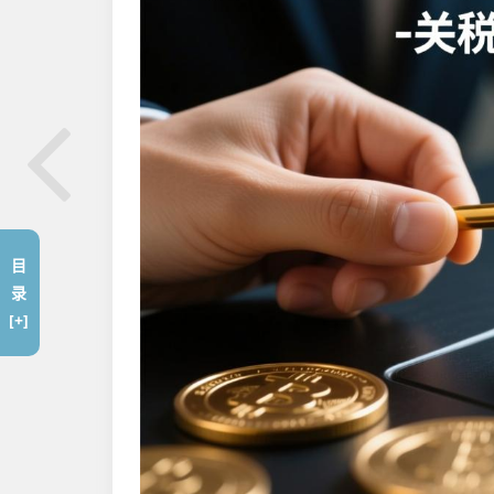
目
录
[+]