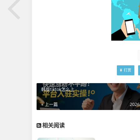
打赏
韩版tiktok怎么上
« 上一篇
2026
相关阅读