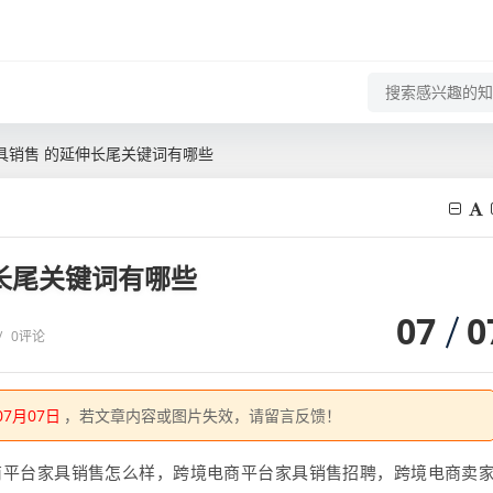
具销售 的延伸长尾关键词有哪些
长尾关键词有哪些
07
0
/
0评论
07月07日
，若文章内容或图片失效，请留言反馈！
商平台家具销售怎么样，跨境电商平台家具销售招聘，跨境电商卖