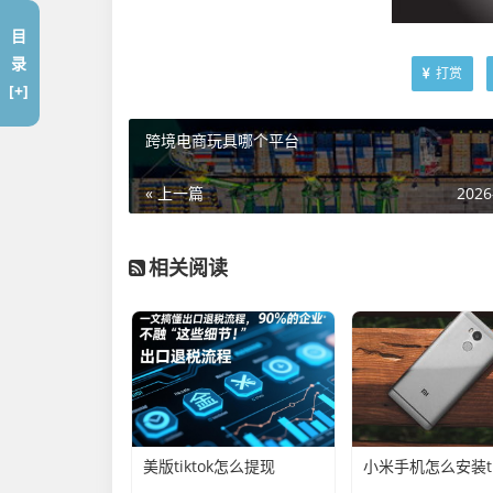
目
录
打赏
[+]
跨境电商玩具哪个平台
« 上一篇
2026
相关阅读
美版tiktok怎么提现
小米手机怎么安装tik