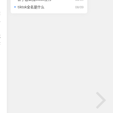
tiktok全名是什么
08/09
在
之
或
金