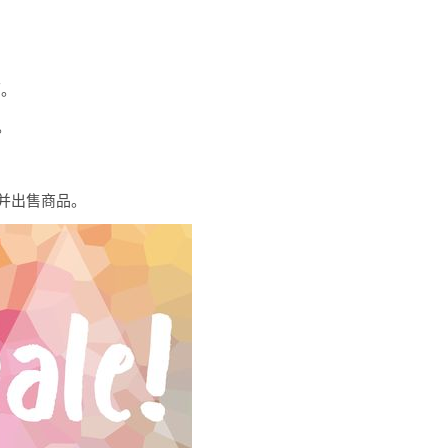
面。
”。
，并出售商品。