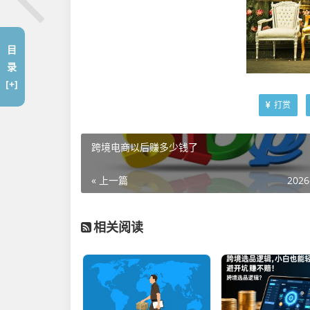
目
录
[+]
打赏
跨境电商以后赚多少钱了
« 上一篇
2026
相关阅读