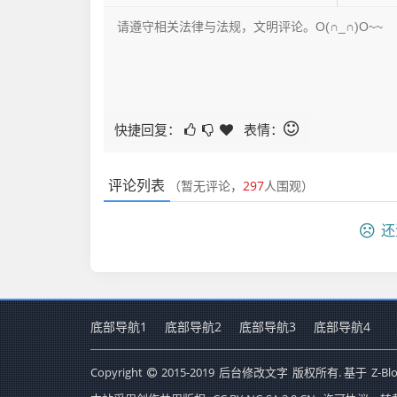
快捷回复：
表情：
评论列表
（暂无评论，
297
人围观）
还
底部导航1
底部导航2
底部导航3
底部导航4
Copyright
2015-2019
后台修改文字
版权所有. 基于
Z-Bl