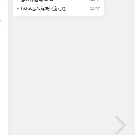
支
tiktok怎么解决限流问题
08/07
跨
境
，
境
付
付
常
/